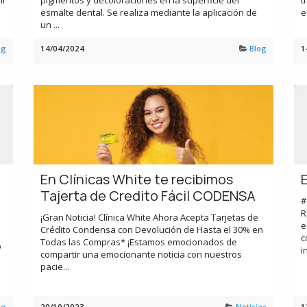
ll
pigmentos y decoloraciones en la superficie del
t
esmalte dental. Se realiza mediante la aplicación de
e
un ...
og
14/04/2024
Blog
1
En Clínicas White te recibimos
Tajerta de Credito Fácil CODENSA
#
R
¡Gran Noticia! Clínica White Ahora Acepta Tarjetas de
e
Crédito Condensa con Devolución de Hasta el 30% en
c
Todas las Compras* ¡Estamos emocionados de
o
i
compartir una emocionante noticia con nuestros
pacie...
og
20/10/2023
Noticias
1