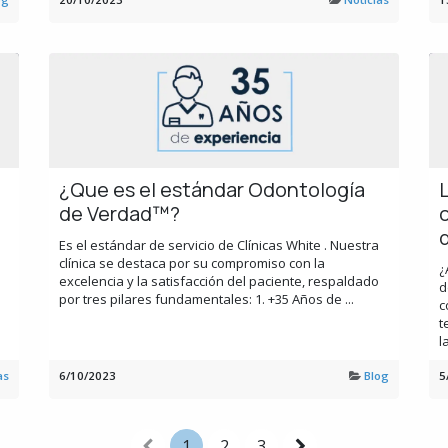
¿Que es el estándar Odontología
de Verdad™?
q
Es el estándar de servicio de Clínicas White . Nuestra
clínica se destaca por su compromiso con la
¿
excelencia y la satisfacción del paciente, respaldado
d
por tres pilares fundamentales: 1. +35 Años de ...
c
t
l
as
6/10/2023
Blog
5
1
2
3