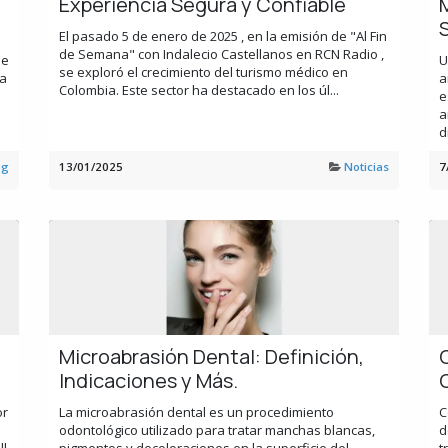
Experiencia Segura y Confiable
El pasado 5 de enero de 2025 , en la emisión de "Al Fin
de Semana" con Indalecio Castellanos en RCN Radio ,
de
U
se exploró el crecimiento del turismo médico en
la
a
Colombia. Este sector ha destacado en los úl...
e
a
d
og
13/01/2025
Noticias
7
Microabrasión Dental: Definición,
Indicaciones y Más.
or
La microabrasión dental es un procedimiento
C
odontológico utilizado para tratar manchas blancas,
d