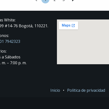
as White:
 99 #14-76 Bogotá, 110221.
onos:
01 7942323
ios:
 a Sábados
. m. – 7:00 p. m.
Inicio
•
Política de privacidad