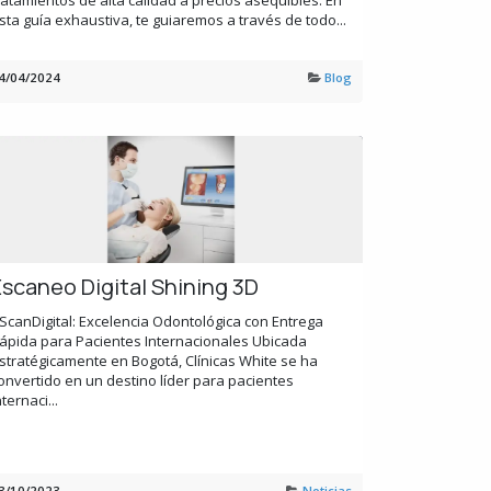
ratamientos de alta calidad a precios asequibles. En
sta guía exhaustiva, te guiaremos a través de todo...
4/04/2024
Blog
Escaneo Digital Shining 3D
ScanDigital: Excelencia Odontológica con Entrega
ápida para Pacientes Internacionales Ubicada
stratégicamente en Bogotá, Clínicas White se ha
onvertido en un destino líder para pacientes
nternaci...
3/10/2023
Noticias