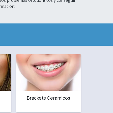
rsos problemas ortodónticos y conseguir
ormación:
Brackets Cerámicos