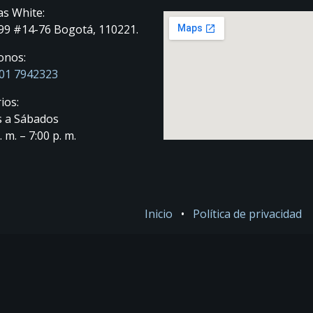
as White:
 99 #14-76 Bogotá, 110221.
onos:
01 7942323
ios:
 a Sábados
. m. – 7:00 p. m.
Inicio
•
Política de privacidad