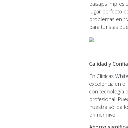
paisajes impresi
lugar perfecto pa
problemas en tra
para turistas qu
Calidad y Confi
En Clinicas Whit
excelencia en el
con tecnología 
profesional. Pue
nuestra sólida f
primer nivel.
Ahorro significa