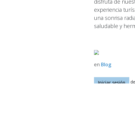
disfruta de nues
experiencia turí
una sonrisa radi
saludable y her
en
Blog
de
Iniciar sesión