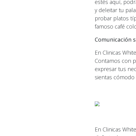
estés aquí, podr
y deleitar tu pa
probar platos típ
famoso café col
Comunicación si
En Clinicas Whit
Contamos con per
expresar tus nec
sientas cómodo 
En Clinicas Whit