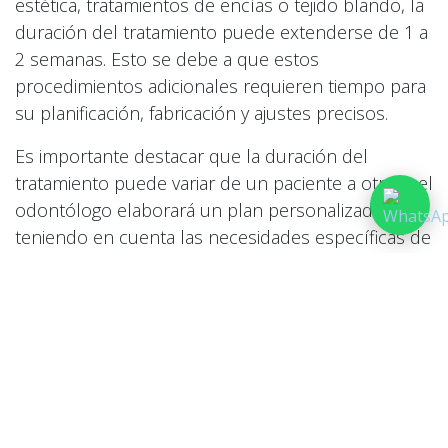
estética, tratamientos de encías o tejido blando, la
duración del tratamiento puede extenderse de 1 a
2 semanas. Esto se debe a que estos
procedimientos adicionales requieren tiempo para
su planificación, fabricación y ajustes precisos.
Es importante destacar que la duración del
tratamiento puede variar de un paciente a otro, y el
odontólogo elaborará un plan personalizado
teniendo en cuenta las necesidades específicas de
cada caso. Además, el seguimiento posterior al
tratamiento es esencial para garantizar que los
resultados sean satisfactorios y duraderos.
En
Clínicas White
en Bogotá, entendemos que
cada paciente es único y trabajamos de cerca con
ellos para ofrecer soluciones personalizadas que
se ajusten a sus objetivos de diseño de sonrisa.