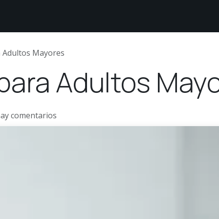
étodos de Pago
Sobre nosotros
Comunidad White
 Adultos Mayores
para Adultos May
hay comentarios