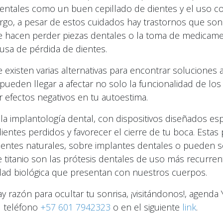
ntales como un buen cepillado de dientes y el uso c
argo, a pesar de estos cuidados hay trastornos que so
e hacen perder piezas dentales o la toma de medicam
usa de pérdida de dientes.
existen varias alternativas para encontrar soluciones 
ueden llegar a afectar no solo la funcionalidad de los 
 efectos negativos en tu autoestima.
la implantología dental, con dispositivos diseñados es
ientes perdidos y favorecer el cierre de tu boca. Estas
 dientes naturales, sobre implantes dentales o pueden s
 titanio son las prótesis dentales de uso más recurren
dad biológica que presentan con nuestros cuerpos.
y razón para ocultar tu sonrisa, ¡visitándonos!, agenda
l teléfono
+57 601 7942323
o en el siguiente
link
.