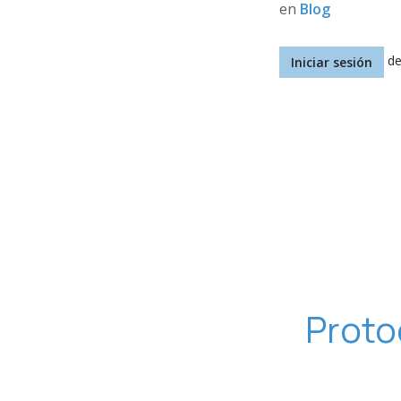
en
Blog
de
Iniciar sesión
Proto