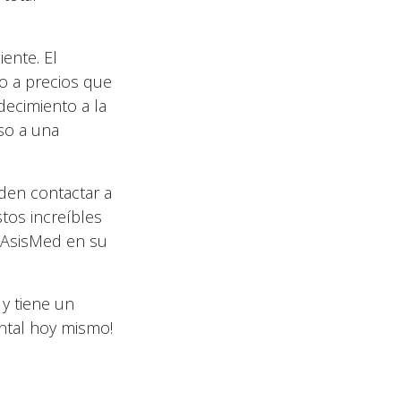
iente. El
o a precios que
decimiento a la
so a una
den contactar a
tos increíbles
e AsisMed en su
 y tiene un
ntal hoy mismo!