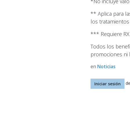
*No incluye valo
** Aplica para l
los tratamientos
*** Requiere RX
Todos los benef
promociones ni 
en
Noticias
de
Iniciar sesión