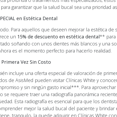
ieza profunda o tratamientos más especializados, esto
para garantizar que la salud bucal sea una prioridad as
PECIAL en Estética Dental
odo. Para aquellos que deseen mejorar la estética de s
frece un
15% de descuento en estética dental
** para 
tado soñando con unos dientes más blancos y una so
hora es el momento perfecto para hacerlo realidad.
e Primera Vez Sin Costo
ién incluye una oferta especial de valoración de primer
iados de AsisMed pueden visitar Clínicas White y conoce
promiso y sin ningún gasto inicial***. Para aprovechar
o se requiere traer una radiografía panorámica recien
edad. Esta radiografía es esencial para que los dentist
mprender mejor la salud bucal del paciente y brindar 
 tiene, tranquilo, la puede adquirir en Clínicas White con