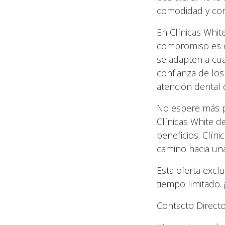
comodidad y con
En Clínicas White
compromiso es of
se adapten a cua
confianza de los
atención dental 
No espere más pa
Clínicas White d
beneficios. Clín
camino hacia una
Esta oferta excl
tiempo limitado.
Contacto Directo