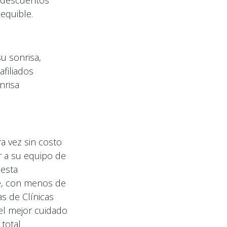
s descuentos
equible.
u sonrisa,
afiliados
nrisa
a vez sin costo
r a su equipo de
 esta
te, con menos de
as de Clínicas
el mejor cuidado
 total