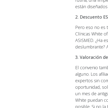
rutina, una limp
están diseñados 
2. Descuento ES
Pero eso no es t
Clínicas White o
ASISMED. ¿Ha es
deslumbrante? A
3. Valoración d
El convenio tamb
alguno. Los afil
expertos sin com
oportunidad, sol
un mes de antigü
White puedan co
posible. Si no la