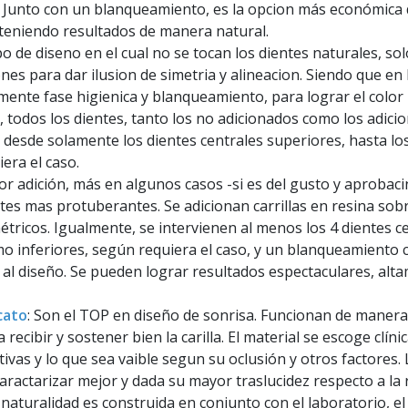
a. Junto con un blanqueamiento, es la opcion más económica
bteniendo resultados de manera natural.
ipo de diseno en el cual no se tocan los dientes naturales, s
es para dar ilusion de simetria y alineacion. Siendo que en
amente fase higienica y blanqueamiento, para lograr el color
 todos los dientes, tanto los no adicionados como los adici
 desde solamente los dientes centrales superiores, hasta los
era el caso.
or adición, más en algunos casos -si es del gusto y aprobaci
tes mas protuberantes. Se adicionan carrillas en resina sob
ricos. Igualmente, se intervienen al menos los 4 dientes cen
mo inferiores, según requiera el caso, y un blanqueamiento
 al diseño. Se pueden lograr resultados espectaculares, alta
icato
: Son el TOP en diseño de sonrisa. Funcionan de manera s
 recibir y sostener bien la carilla. El material se escoge clí
ativas y lo que sea vaible segun su oclusión y otros factore
aractarizar mejor y dada su mayor traslucidez respecto a la 
aturalidad es construida en conjunto con el laboratorio, el 