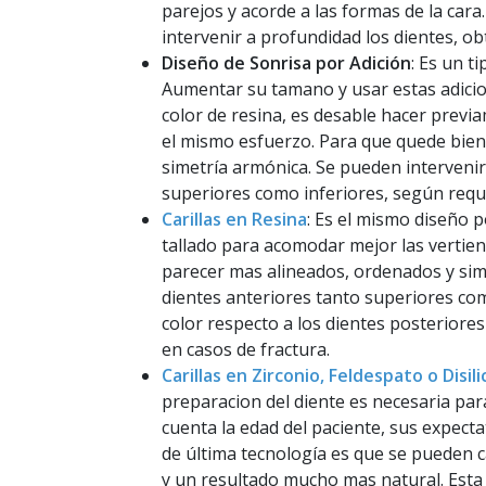
parejos y acorde a las formas de la car
intervenir a profundidad los dientes, o
Diseño de Sonrisa por Adición
: Es un t
Aumentar su tamano y usar estas adicion
color de resina, es desable hacer previ
el mismo esfuerzo. Para que quede bien,
simetría armónica. Se pueden intervenir
superiores como inferiores, según requi
Carillas en Resina
: Es el mismo diseño p
tallado para acomodar mejor las vertien
parecer mas alineados, ordenados y simét
dientes anteriores tanto superiores co
color respecto a los dientes posteriores
en casos de fractura.
Carillas en Zirconio, Feldespato o Disil
preparacion del diente es necesaria para
cuenta la edad del paciente, sus expect
de última tecnología es que se pueden c
y un resultado mucho mas natural. Esta n