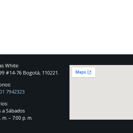
as White:
 99 #14-76 Bogotá, 110221.
onos:
01 7942323
ios:
 a Sábados
. m. – 7:00 p. m.